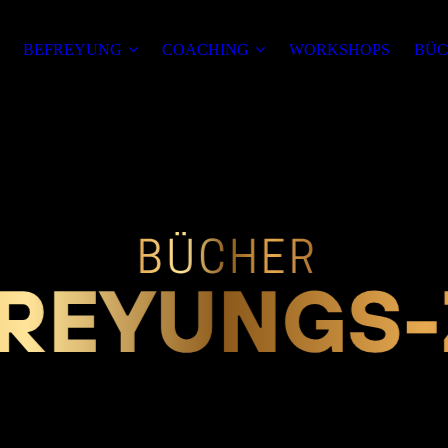
BEFREYUNG
COACHING
WORKSHOPS
BÜC