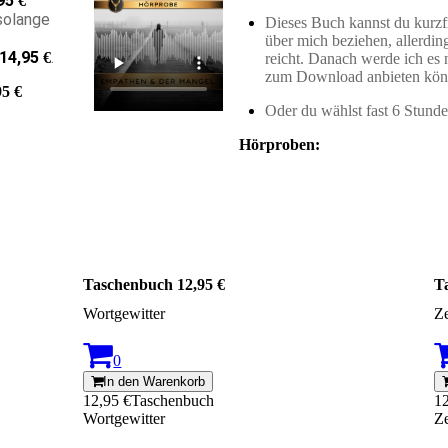
95
€
 solange
Dieses Buch kannst du kurzfr
über mich beziehen, allerdin
14,95
.
€
reicht. Danach werde ich es
zum Download anbieten kön
95 €
Oder du wählst fast 6 Stund
Hörproben:
Taschenbuch 12,95 €
T
Wortgewitter
Ze
0
In den Warenkorb
12,95 €
Taschenbuch
1
Wortgewitter
Ze