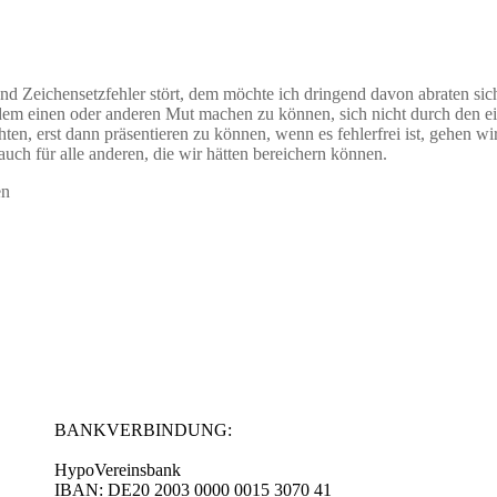
und Zeichensetzfehler stört, dem möchte ich dringend davon abraten sic
em einen oder anderen Mut machen zu können, sich nicht durch den ei
hten, erst dann präsentieren zu können, wenn es fehlerfrei ist, gehen w
 auch für alle anderen, die wir hätten bereichern können.
en
BANKVERBINDUNG:
HypoVereinsbank
IBAN: DE20 2003 0000 0015 3070 41