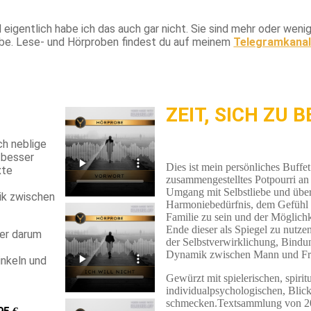
eigentlich habe ich das auch gar nicht. Sie sind mehr oder wenig
habe. Lese- und Hörproben findest du auf meinem
Telegramkana
ZEIT, SICH ZU 
rch neblige
 besser
Dies ist mein persönliches Buffet 
xte
zusammengestelltes Potpourri a
Umgang mit Selbstliebe und übe
ik zwischen
Harmoniebedürfnis, dem Gefühl 
Familie zu sein und der Möglich
Ende dieser als Spiegel zu nutze
mer darum
der Selbstverwirklichung, Bindu
l
Dynamik zwischen Mann und Fr
inkeln und
Gewürzt mit spielerischen, spirit
individualpsychologischen, Blick
schmecken.Textsammlung von 2