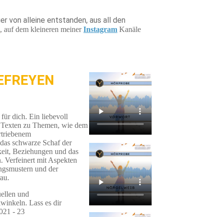
er von alleine entstanden, aus all den
l
, auf dem kleineren meiner
Instagram
Kanäle
BEFREYEN
für dich. Ein liebevoll
n Texten zu Themen, wie dem
rtriebenem
das schwarze Schaf der
keit, Beziehungen und das
n. Verfeinert mit Aspekten
ngsmustern und der
au.
uellen und
winkeln. Lass es dir
021 - 23