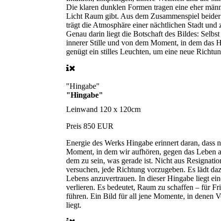
Die klaren dunklen Formen tragen eine eher männl
Licht Raum gibt. Aus dem Zusammenspiel beider 
trägt die Atmosphäre einer nächtlichen Stadt und 
Genau darin liegt die Botschaft des Bildes: Selb
innerer Stille und von dem Moment, in dem das H
genügt ein stilles Leuchten, um eine neue Richtun
"Hingabe"
"Hingabe"
Leinwand
120 x 120cm
Preis
850 EUR
Energie des Werks
Hingabe erinnert daran, dass 
Moment, in dem wir aufhören, gegen das Leben anz
dem zu sein, was gerade ist. Nicht aus Resignati
versuchen, jede Richtung vorzugeben. Es lädt da
Lebens anzuvertrauen. In dieser Hingabe liegt eine
verlieren. Es bedeutet, Raum zu schaffen – für F
führen. Ein Bild für all jene Momente, in denen 
liegt.