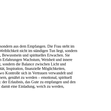
t, sondern aus dem Empfangen. Die Frau steht im
Weiblichkeit nicht im ständigen Tun liegt, sondern
t, Bewusstsein und spirituelles Erwachen. Sie
ten Erfahrungen Wachstum, Weisheit und innere
t, sondern die Balance zwischen Licht und
t, Inspiration, finanzielle Möglichkeiten,
wo Kontrolle sich in Vertrauen verwandelt und
ern, genährt zu werden – emotional, spirituell
nds: der Erlaubnis, das Gute zu empfangen und den
t damit eine Einladung, weich zu werden,