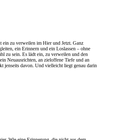
dt ein zu verweilen im Hier und Jetzt. Ganz
gleiten, ein Erinnern und ein Loslassen – ohne
hl zu sein. Es lädt ein, zu verweilen und den
n Neuausrichten, an zieloffene Tiefe und an
t jenseits davon. Und vielleicht liegt genau darin
hier. Wie eine Erinnerung, die nicht aus dem