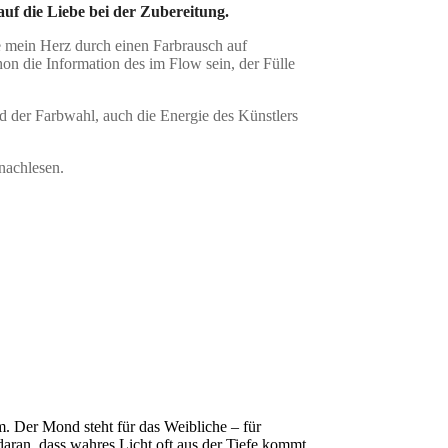
auf die Liebe bei der Zubereitung.
ie mein Herz durch einen Farbrausch auf
on die Information des im Flow sein, der Fülle
d der Farbwahl, auch die Energie des Künstlers
 nachlesen.
. Der Mond steht für das Weibliche – für
t daran, dass wahres Licht oft aus der Tiefe kommt.