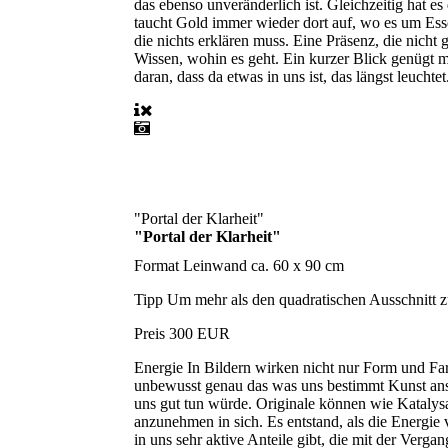
das ebenso unveränderlich ist. Gleichzeitig hat e
taucht Gold immer wieder dort auf, wo es um Esse
die nichts erklären muss. Eine Präsenz, die nicht
Wissen, wohin es geht. Ein kurzer Blick genügt m
daran, dass da etwas in uns ist, das längst leuchtet
"Portal der Klarheit"
"Portal der Klarheit"
Format
Leinwand ca. 60 x 90 cm
Tipp
Um mehr als den quadratischen Ausschnitt zu
Preis
300 EUR
Energie
In Bildern wirken nicht nur Form und Far
unbewusst genau das was uns bestimmt Kunst anspr
uns gut tun würde. Originale können wie Katalysato
anzunehmen in sich. Es entstand, als die Energie
in uns sehr aktive Anteile gibt, die mit der Ver