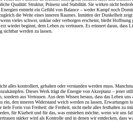
iche Qualität: Struktur, Präsenz und Stabilität. Sie wirken nicht bedr
Energien entsteht ein Gefühl von Balance – weder Kampf noch Dominan
zugleich die Weite eines inneren Raumes. Inmitten der Dunkelheit zeigt
st wenn vieles schwer, unklar oder verborgen erscheint, bleibt Hoffnu
erz wieder beginnt, dem Leben zu vertrauen. Es erinnert daran, dass L
g sichtbar werden zu lassen.
nicht alles kontrolliert, gehalten oder verstanden werden muss. Manchm
ukämpfen. Dieses Werk trägt die Energie von Akzeptanz – jener stillen
on, sondern aus Vertrauen. Aus dem Wissen heraus, dass das Leben uns 
zu ein, den inneren Widerstand weich werden zu lassen, Erwartungen lo
 tiefe Form von Freiheit: die Freiheit, nicht mehr alles festhalten zu m
rieden, für Klarheit und für das, was entstehen möchte, wenn wir uns f
Vertrauen stärker wird als Kontrolle und in denen wir entdecken, dass 