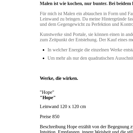
Malen ist wie kochen, nur bunter. Bei beidem 
Für mich ist Malen ein abtauchen in Form und Far
Leinwand zu bringen. Da meine Hintergründe fast 
und dem Gegengewicht zu Perfektion und Kontrol
Kunstwerke sind Portale, sie können einen in and
zum Zeitpunkt der Entstehung. Der Kauf eines m
In welcher Energie die einzelnen Werke entst
Um mehr als nur den quadratischen Ausschnitt
Werke, die wirken.
"Hope"
"Hope"
Leinwand
120 x 120 cm
Preise
850
Beschreibung
Hope erzählt von der Begegnung zw
Intuition, Empfangen, innere Weisheit und die stil