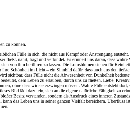
ehen zu können.
weiblichen Fülle in sich, die nicht aus Kampf oder Anstrengung entsteh
 fließt, nährt, trägt und verbindet. Es erinnert uns daran, dass wahre 
nd sich von ihm berühren zu lassen. Die Lotusblumen stehen für Reinhei
hre Schönheit im Licht – ein Sinnbild dafür, dass auch aus den tiefs
ird sichtbar, dass Fülle nicht die Abwesenheit von Dunkelheit bedeute
edeutet, dem Leben zu erlauben, durch uns zu fließen. Liebe, Kreativitä
en, ohne dass wir sie erzwingen müssen. Wahre Fülle entsteht dort, 
es Bild lädt dazu ein, sich an die eigene natürliche Fähigkeit zu erinn
als bloßer Besitz verstanden, sondern als Ausdruck eines inneren Zusta
kann das Leben uns in seiner ganzen Vielfalt bereichern. Überfluss is
auen.