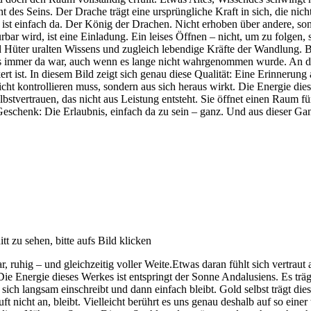
t des Seins. Der Drache trägt eine ursprüngliche Kraft in sich, die nic
ist einfach da. Der König der Drachen. Nicht erhoben über andere, sond
 spürbar wird, ist eine Einladung. Ein leises Öffnen – nicht, um zu folge
nd Hüter uralten Wissens und zugleich lebendige Kräfte der Wandlung. B
as immer da war, auch wenn es lange nicht wahrgenommen wurde. An d
kert ist. In diesem Bild zeigt sich genau diese Qualität: Eine Erinnerun
icht kontrollieren muss, sondern aus sich heraus wirkt. Die Energie dies
Selbstvertrauen, das nicht aus Leistung entsteht. Sie öffnet einen Raum f
 Geschenk: Die Erlaubnis, einfach da zu sein – ganz. Und aus dieser Gan
t zu sehen, bitte aufs Bild klicken
ar, ruhig – und gleichzeitig voller Weite.Etwas daran fühlt sich vertrau
ie Energie dieses Werkes ist entspringt der Sonne Andalusiens. Es träg
 sich langsam einschreibt und dann einfach bleibt. Gold selbst trägt di
äuft nicht an, bleibt. Vielleicht berührt es uns genau deshalb auf so einer