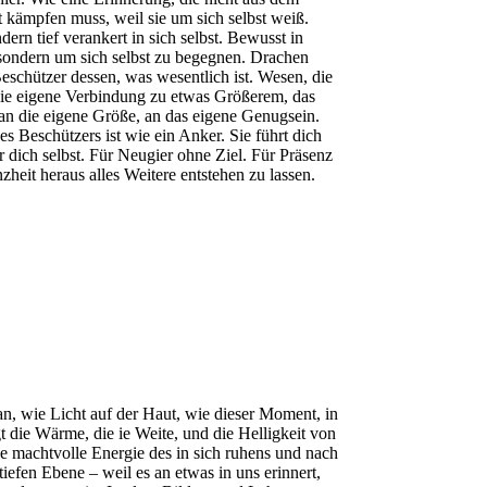
ht kämpfen muss, weil sie um sich selbst weiß.
ern tief verankert in sich selbst. Bewusst in
n, sondern um sich selbst zu begegnen. Drachen
eschützer dessen, was wesentlich ist. Wesen, die
ie eigene Verbindung zu etwas Größerem, das
g an die eigene Größe, an das eigene Genugsein.
es Beschützers ist wie ein Anker. Sie führt dich
ür dich selbst. Für Neugier ohne Ziel. Für Präsenz
zheit heraus alles Weitere entstehen zu lassen.
t an, wie Licht auf der Haut, wie dieser Moment, in
t die Wärme, die ie Weite, und die Helligkeit von
ese machtvolle Energie des in sich ruhens und nach
 tiefen Ebene – weil es an etwas in uns erinnert,