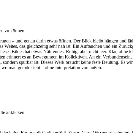
hen zu können.
 tragen – und genau darin etwas öffnen. Der Blick bleibt hängen und lä
s Weites, das gleichzeitig sehr nah ist. Ein Auftauchen und ein Zurück
eses Bildes hat etwas Nährendes. Ruhig, aber nicht leer. Klar, ohne kü
n erinnert es an Bewegungen im Kollektiven. An ein Verbundensein, ei
, sondern spürbar ist. Dieses Werk braucht keine feste Deutung. Es wirk
, wo man gerade steht – ohne Interpretation von außen.
tte anklicken.
nd doch den Raum vollständig erfüllt. Etwas Altes, Wissendes schwingt 