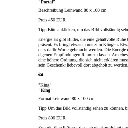
"Portal"
Beschreibung
Leinwand 80 x 100 cm
Preis
450 EUR
Tipp
Bitte anklicken, um das BIld vollständig se
Energie
Es gibt Bilder, die eine gehaltvolle Ruhe
präsent. Es bringt etwas in uns zum Klingen. Etwa
dass dafür Worte gebraucht werden. Die Energie di
eigenen Empfindungen Raum zu lassen. Am eheste
eine höhere Ordnung, die sich nicht erklären muss
sein Geschenk: liebevoll dort abgeholt zu werden
"King"
"King"
Format
Leinwand 80 x 100 cm
Tipp
Um das Bild vollständig sehen zu können, bi
Preis
800 EUR
Energie
Eine Präsenz, die sich nicht aufdrängt u