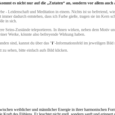
kommt es nicht nur auf die „Zutaten“ an, sondern vor allem auch 
be - Leidenschaft und Meditation in einem. Nichts ist so befreiend, w
immer dadurch entstehen, dass ich Farbe gieße, tragen sie im Kern sch
le in sich.
ere Seins-Zustände teleportieren. In ihnen wirken, neben dem Motiv un
einer Werke, könnte also befreyende Wirkung haben.
anden sind, kannst du über das "
i
"-Informationsfeld im jeweiligen Bild
 zu sehen, bitte einfach aufs Bild klicken.
ischen weiblicher und männlicher Energie in ihrer harmonischen Form
le Kraft des Fühlens. Er leuchtet nicht grell, sondern sanft und erinner