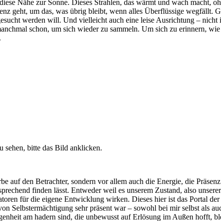
s diese Nähe zur Sonne. Dieses Strahlen, das wärmt und wach macht, ohn
nz geht, um das, was übrig bleibt, wenn alles Überflüssige wegfällt. G
 gesucht werden will. Und vielleicht auch eine leise Ausrichtung – nicht
anchmal schon, um sich wieder zu sammeln. Um sich zu erinnern, wie si
.
 sehen, bitte das Bild anklicken.
be auf den Betrachter, sondern vor allem auch die Energie, die Präsenz
echend finden lässt. Entweder weil es unserem Zustand, also unserer 
ren für die eigene Entwicklung wirken. Dieses hier ist das Portal der Kl
 von Selbstermächtigung sehr präsent war – sowohl bei mir selbst als 
gangenheit am hadern sind, die unbewusst auf Erlösung im Außen hofft, 